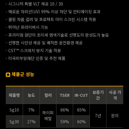
- 시그니처 특별 VLT 제공 10 / 30
- 해로운 자외선(UV) 99% 이상 차단 및 안티에이징 효과
- 쿨링 차콜 컬러 및 프로텍트 아이 스크린 시스템 적용
- 뛰어난 프라이버시 기능
- 프리미엄 원단의 초미세 염색기술로 선명도의 완성도가 높음
- 선명한 시안성 제공 및 쾌적한 운전환경 제공
- CST™ 스크레치 방지 기술 적용
- 미국피부암재단 인증 및 추천 제품
제품군 성능
보증기
시공 가
제품명
농도
컬러
TSER
IR-CUT
간
격
Sg10
7%
66%
65%
하이퍼
7년
문의
메탈
Sg30
27%
59%
60%