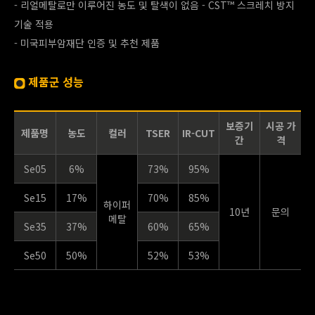
- 리얼메탈로만 이루어진 농도 및 탈색이 없음 - CST™ 스크레치 방지
기술 적용
- 미국피부암재단 인증 및 추천 제품
제품군 성능
보증기
시공 가
제품명
농도
컬러
TSER
IR-CUT
간
격
Se05
6%
73%
95%
Se15
17%
70%
85%
하이퍼
10년
문의
메탈
Se35
37%
60%
65%
Se50
50%
52%
53%