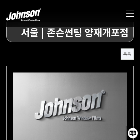
서울 | 존슨썬팅 양재개포점
목록