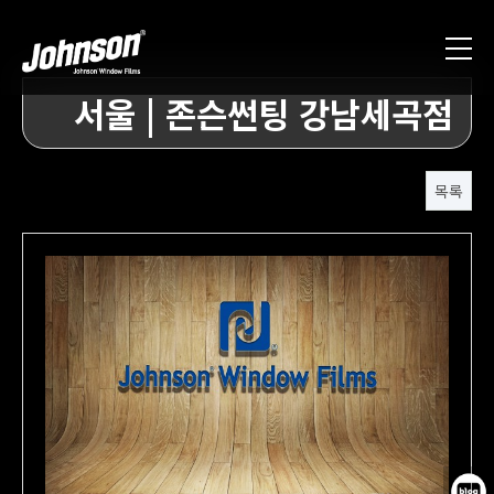
서울 | 존슨썬팅 강남세곡점
목록