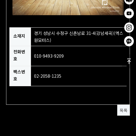
경기 성남시 수정구 신촌남로 31-4(강남세곡)(엑스
소재지
원모터스)
전화번
010-9493-9209
호
팩스번
02-2058-1235
호
목록