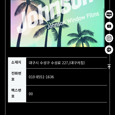
소재지
대구시 수성구 수성로 227,(대구카짐)
전화번
010-8551-1636
호
팩스번
00
호