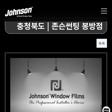
충청북도 | 존슨썬팅 봉방점
목록